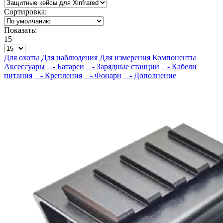
Сортировка:
Показать:
15
Для охоты
Для наблюдения
Для измерения
Компоненты
Аксессуары
- Батареи
- Зарядные станции
- Кабели
питания
- Крепления
- Фонари
- Дополнение