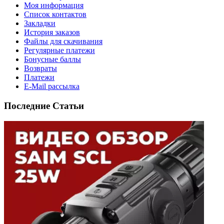
Моя информация
Список контактов
Закладки
История заказов
Файлы для скачивания
Регулярные платежи
Бонусные баллы
Возвраты
Платежи
E-Mail рассылка
Последние Статьи